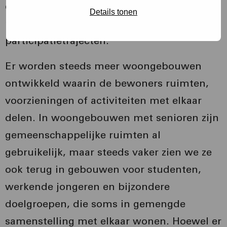
en hun ervaringsdeskundigheid een
Details tonen
robuuste plek te geven in onze
participatietrajecten.
Er worden steeds meer woongebouwen
ontwikkeld waarin de bewoners ruimten,
voorzieningen of activiteiten met elkaar
delen. In woongebouwen met senioren zijn
gemeenschappelijke ruimten al
gebruikelijk, maar steeds vaker zien we ze
ook terug in gebouwen voor studenten,
werkende jongeren en bijzondere
doelgroepen, die soms in gemengde
samenstelling met elkaar wonen. Hoewel er