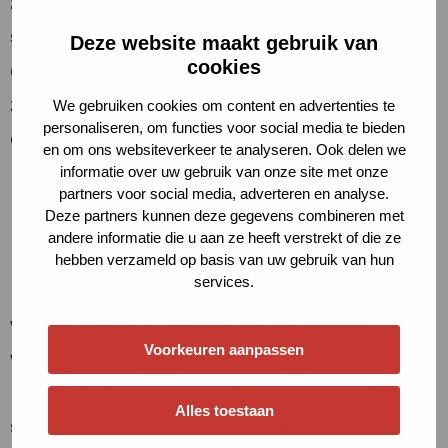
zijn gebouwen waar huurders en eigenaren
samen wonen in een gebouw. We
Deze website maakt gebruik van
cookies
organiseren hier themabijeenkomsten
zodat bewoners uit gemengde complexen
We gebruiken cookies om content en advertenties te
personaliseren, om functies voor social media te bieden
elkaar spreken en ervaringen uitwisselen.
en om ons websiteverkeer te analyseren. Ook delen we
informatie over uw gebruik van onze site met onze
Een ander specifiek netwerk vormen wij
partners voor social media, adverteren en analyse.
Deze partners kunnen deze gegevens combineren met
met bewoners in een kwetsbare positie,
andere informatie die u aan ze heeft verstrekt of die ze
bijzondere doelgroepen en mantelzorgers.
hebben verzameld op basis van uw gebruik van hun
services.
Deze groepen hebben vaak bijzondere
wensen ten aanzien van woning,
Voorkeuren aanpassen
woonomgeving en de inzet door
Havensteder in en rond een gebouw. We
Alles toestaan
streven ernaar de inbreng van deze mensen