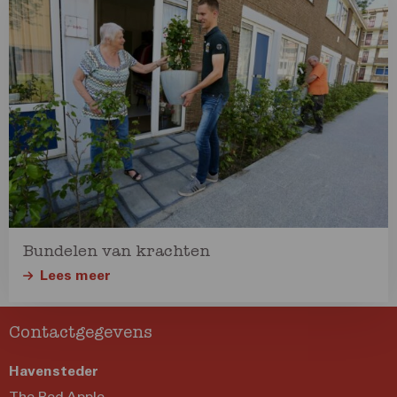
meer
over
Lees
meer
Bundelen van krachten
Lees meer
Contactgegevens
Havensteder
The Red Apple