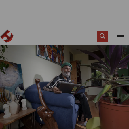
Zoek
knop