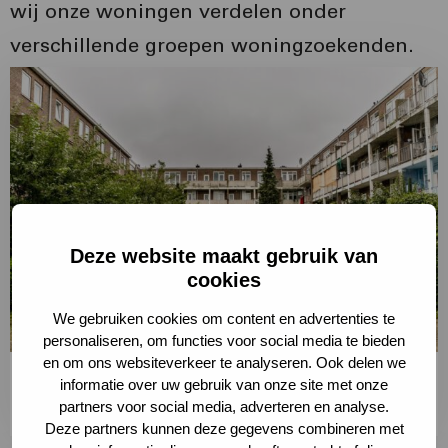
wij onze woningen verdelen onder
verschillende groepen woningzoekenden.
Lees
meer
over
Lees
meer
Deze website maakt gebruik van
cookies
We gebruiken cookies om content en advertenties te
personaliseren, om functies voor social media te bieden
en om ons websiteverkeer te analyseren. Ook delen we
Voldoende betaalbare huurwoningen
informatie over uw gebruik van onze site met onze
partners voor social media, adverteren en analyse.
Lees meer
Deze partners kunnen deze gegevens combineren met