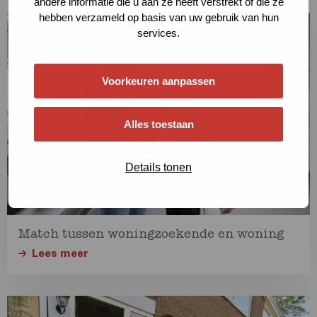
andere informatie die u aan ze heeft verstrekt of die ze
hebben verzameld op basis van uw gebruik van hun
Lees
services.
meer
over
Voorkeuren aanpassen
Lees
meer
Alles toestaan
Details tonen
Match tussen woningzoekende en woning
Lees meer
Lees