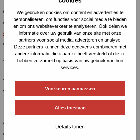
cookies
bewoners met een urgente woningvraag
(zoals statushouders) is de afgelopen jaren
We gebruiken cookies om content en advertenties te
personaliseren, om functies voor social media te bieden
gegroeid.
Lees alle trends en
en om ons websiteverkeer te analyseren. Ook delen we
ontwikkelingen
op het gebied van wonen
informatie over uw gebruik van onze site met onze
partners voor social media, adverteren en analyse.
en zorg.
Deze partners kunnen deze gegevens combineren met
andere informatie die u aan ze heeft verstrekt of die ze
Als Havensteder zijn we er voor onze
hebben verzameld op basis van uw gebruik van hun
services.
bewoners met een zorgvraag, maar de
toenemende vraag en de steeds zwaarder
Voorkeuren aanpassen
wordende zorgbehoefte zorgen voor
nieuwe uitdagingen op het gebied van
Alles toestaan
leefbaarheid
hebben impact op de
draagkracht van onze wijken. Zo zien we
Details tonen
dat mensen vaak niet de zorg krijgen die ze