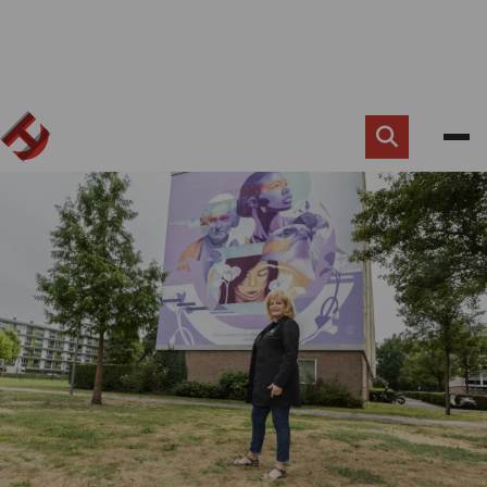
Zoek
knop