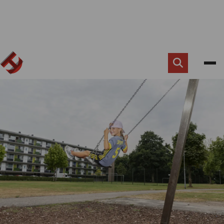
Zoek
knop