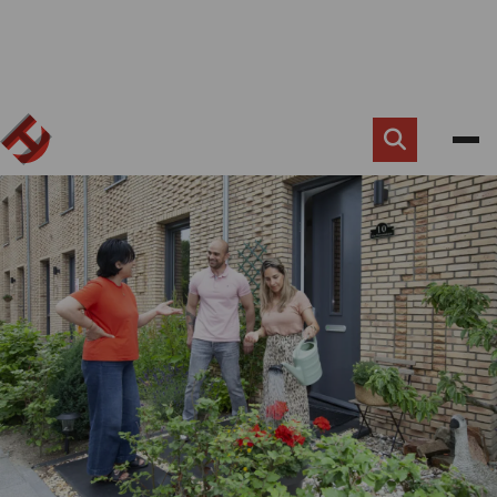
Zoek
knop