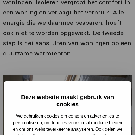
woningen. Isoleren vergroot het comfort in
een woning en verlaagt het verbruik. Alle
energie die we daarmee besparen, hoeft
ook niet te worden opgewekt. De tweede
stap is het aansluiten van woningen op een
duurzame warmtebron.
Lees
meer
over
Deze website maakt gebruik van
cookies
Lees
meer
We gebruiken cookies om content en advertenties te
personaliseren, om functies voor social media te bieden
en om ons websiteverkeer te analyseren. Ook delen we