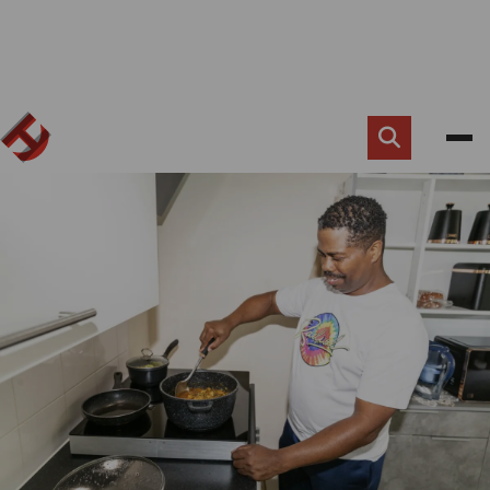
Zoek
knop