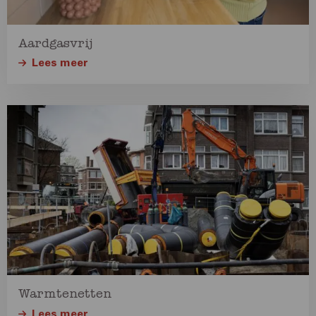
Aardgasvrij
Lees meer
Lees
meer
over
Lees
meer
Warmtenetten
Lees meer