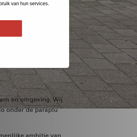
bruik van hun services.
rdam en omgeving. Wij
io onder de paraplu
amenlijke ambitie van