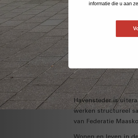
informatie die u aan z
V
Havensteder is uiter
werken structureel s
van Federatie Maasko
Wonen en leven in de