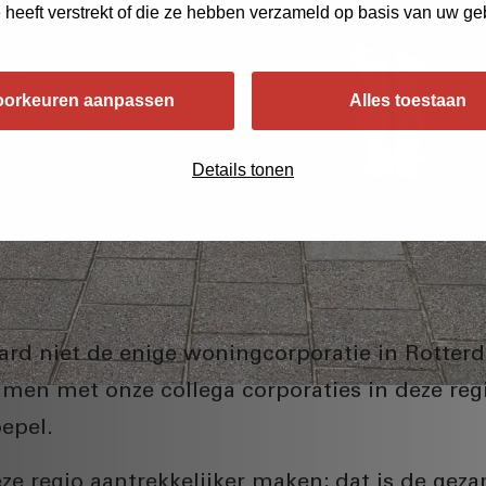
e heeft verstrekt of die ze hebben verzameld op basis van uw ge
oorkeuren aanpassen
Alles toestaan
Details tonen
aard niet de enige woningcorporatie in Rotte
amen met onze collega corporaties in deze reg
epel.
ze regio aantrekkelijker maken; dat is de gez