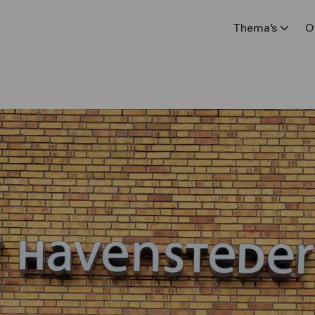
Thema’s
O