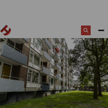
Zoek
knop