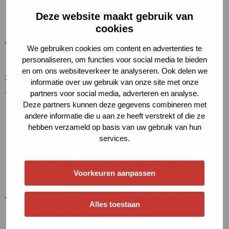
is. Wij noemen dat een inclusieve stad.
Deze website maakt gebruik van
Bewoners uit verschillende groepen
cookies
ontmoeten elkaar en helpen elkaar verder:
We gebruiken cookies om content en advertenties te
iedereen doet mee. Betaalbaarheid – in de
personaliseren, om functies voor social media te bieden
en om ons websiteverkeer te analyseren. Ook delen we
zin van de mogelijkheid om je rekeningen
informatie over uw gebruik van onze site met onze
te betalen – is een belangrijke
partners voor social media, adverteren en analyse.
Deze partners kunnen deze gegevens combineren met
randvoorwaarde voor inclusiviteit. Als
andere informatie die u aan ze heeft verstrekt of die ze
hebben verzameld op basis van uw gebruik van hun
mensen schulden hebben liggen
services.
maatschappelijke uitsluiting en isolatie
immers op de loer. Wij doen – binnen onze
Voorkeuren aanpassen
mogelijkheden – wat wij kunnen om te
voorkomen dat mensen (om financiële
Alles toestaan
redenen) buiten de boot vallen.