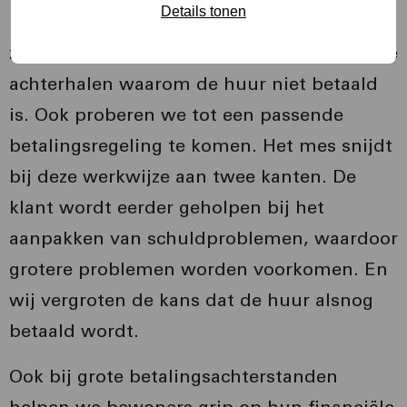
Details tonen
Kan een bewoner de huur niet betalen, dan
zoeken we direct contact en proberen we te
achterhalen waarom de huur niet betaald
is. Ook proberen we tot een passende
betalingsregeling te komen. Het mes snijdt
bij deze werkwijze aan twee kanten. De
klant wordt eerder geholpen bij het
aanpakken van schuldproblemen, waardoor
grotere problemen worden voorkomen. En
wij vergroten de kans dat de huur alsnog
betaald wordt.
Ook bij grote betalingsachterstanden