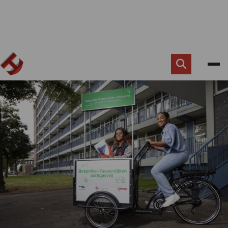
Zoek
knop