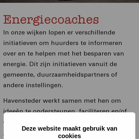
Energiecoaches
In onze wijken lopen er verschillende
initiatieven om huurders te informeren
over en te helpen met het besparen van
energie. Dit zijn initiatieven vanuit de
gemeente, duurzaamheidspartners of
andere instellingen.
Havensteder werkt samen met hen om
ideeën te ondersteunen, faciliteren en/of
op te zetten. Denk bijvoorbeeld aan
warme
Deze website maakt gebruik van
huiskamers
of de energiekeet van
cookies