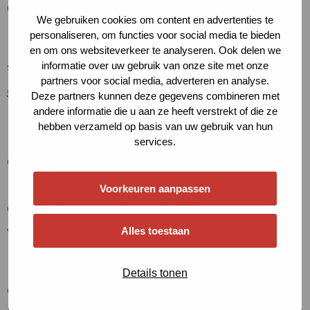
Opzoomer Mee.
We gebruiken cookies om content en advertenties te
personaliseren, om functies voor social media te bieden
Daarnaast heeft gemeente Rotterdam een
en om ons websiteverkeer te analyseren. Ook delen we
samenwerking met verschillende
informatie over uw gebruik van onze site met onze
partners voor social media, adverteren en analyse.
energieklus-partijen
. Elk gebied in
Deze partners kunnen deze gegevens combineren met
andere informatie die u aan ze heeft verstrekt of die ze
Rotterdam kreeg een partij toegewezen die
hebben verzameld op basis van uw gebruik van hun
in dat gebied bewoners voorziet van
services.
energiebesparende maatregelen (denk
bijvoorbeeld aan tochtstrippen,
Voorkeuren aanpassen
energiebesparende verlichting en
verwarmingsfolie) en energie coaching.
Alles toestaan
Havensteder werkt samen met deze
Details tonen
energieklus-partijen om te zorgen dat zij