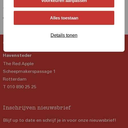
Voorkeuren aanpassen
toch al nodig waren. Gemiddeld isoleren
we 800 woningen per jaar.
Alles toestaan
Lees hier meer over
onze projecten
.
Details tonen
Contactgegevens
Havensteder
The Red Apple
Scheepmakerspassage 1
Rotterdam
T 010 890 25 25
Inschrijven nieuwsbrief
Blijf up to date en schrijf je in voor onze nieuwsbrief!