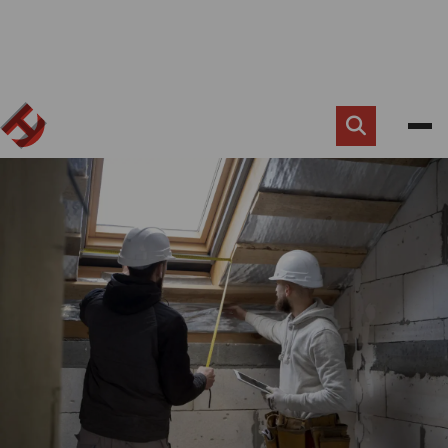
Zoek
knop