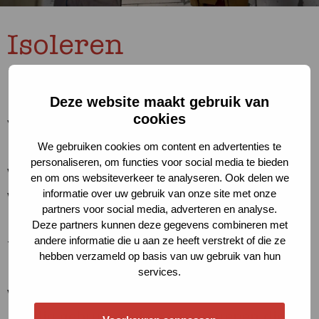
Isoleren
Het verwarmen van een woning vraagt de
meeste energie. Isoleren is dé manier om
Deze website maakt gebruik van
cookies
verbruik te verminderen. Dit heeft ook een
positief effect op de woonlasten en het
We gebruiken cookies om content en advertenties te
personaliseren, om functies voor social media te bieden
wooncomfort. De meeste energie in een
en om ons websiteverkeer te analyseren. Ook delen we
woning wordt gebruikt voor verwarming.
informatie over uw gebruik van onze site met onze
partners voor social media, adverteren en analyse.
Isolatie is de beste manier om het verbruik
Deze partners kunnen deze gegevens combineren met
andere informatie die u aan ze heeft verstrekt of die ze
te verlagen. We passen isolatie toe op het
hebben verzameld op basis van uw gebruik van hun
moment dat er onderhoud nodig is aan een
services.
woning. We besparen geld doordat we
handig gebruik maken van ingrepen die