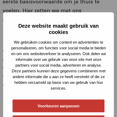
eerste basisvoorwaarde om je thuis te
voelen. Hier zetten we met ons
onderhoudsprogramma
op in, zowel in
Deze website maakt gebruik van
planmatig als dagelijks onderhoud.
cookies
De algemene en bijbehorende ruimten in
We gebruiken cookies om content en advertenties te
personaliseren, om functies voor social media te bieden
complexen (portieken, galerijen, bergingen,
en om ons websiteverkeer te analyseren. Ook delen we
gevels en tuinen) zijn de overgang van de
informatie over uw gebruik van onze site met onze
partners voor social media, adverteren en analyse.
woning naar de woonomgeving. Zij
Deze partners kunnen deze gegevens combineren met
verbinden de woonomgeving met de
andere informatie die u aan ze heeft verstrekt of die ze
hebben verzameld op basis van uw gebruik van hun
woning en zijn belangrijk voor de
services.
leefbaarheid. De uitstraling, maar ook de
fysieke inrichting van bijvoorbeeld
Voorkeuren aanpassen
portieken en toegangen spelen een rol in