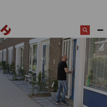
Zoek
knop