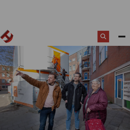
Zoek
knop