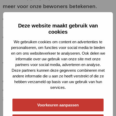
meer voor onze bewoners betekenen.
Om een voorbeeld te geven: door samen op
Deze website maakt gebruik van
te trekken met maatschappelijke
cookies
ondersteuning bij bewoners met
We gebruiken cookies om content en advertenties te
betalingsachterstanden kunnen we hen
personaliseren, om functies voor social media te bieden
en om ons websiteverkeer te analyseren. Ook delen we
niet alleen helpen met de betaalbaarheid
informatie over uw gebruik van onze site met onze
van de woning, maar ook breder financiële
partners voor social media, adverteren en analyse.
Deze partners kunnen deze gegevens combineren met
problemen voorkomen. Of door verward
andere informatie die u aan ze heeft verstrekt of die ze
gedrag de signaleren, kunnen we zorgen
hebben verzameld op basis van uw gebruik van hun
services.
dat onze bewoners in contact komen met
zorgpartijen en de juiste zorg ontvangen.
Voorkeuren aanpassen
Havensteders komen veel achter de