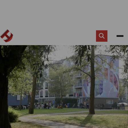
Zoek
knop