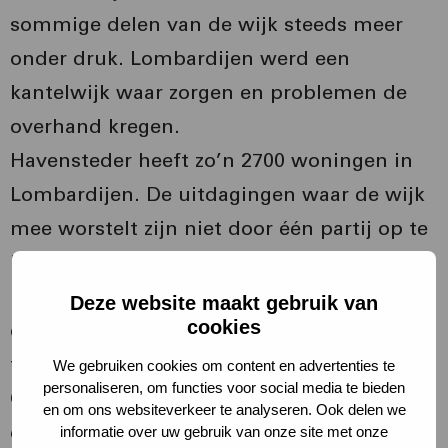
sommige delen van de wijk steeds meer
onder druk. Lombardijen werd een
kantelwijk waar zorgen en problemen de
overhand kregen.
Havensteder heeft zo’n 2700 woningen in
Lombardijen. De uitdagingen waar de wijk
mee worstelt zijn niet door één partij op te
lossen. Zo’n vijf jaar geleden vroeg
Havensteder daarom de medewerking van
Deze website maakt gebruik van
cookies
de markt om mee te denken over de
toekomst van Lombardijen.
We gebruiken cookies om content en advertenties te
personaliseren, om functies voor social media te bieden
Gebiedsontwikkelaar
Synchroon
reageerde
en om ons websiteverkeer te analyseren. Ook delen we
op die oproep. Samen met Synchroon én
informatie over uw gebruik van onze site met onze