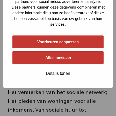
partners voor social media, adverteren en analyse.
de gemeente Rotterdam stelden wij een
Deze partners kunnen deze gegevens combineren met
ambitiedocument en
toekomstperspectief
andere informatie die u aan ze heeft verstrekt of die ze
hebben verzameld op basis van uw gebruik van hun
op om de wijk weer veerkrachtig te maken.
services.
In de gebiedsontwikkeling maken we
Voorkeuren aanpassen
ruimte voor een integrale aanpak van de
wijk. Een aanpak die zich kenmerkt door:
Alles toestaan
Het toevoegen van voorzieningen op het
Details tonen
gebied van retail en horeca, werken,
leren, sport en zorg;
Het versterken van het sociale netwerk;
Het bieden van woningen voor alle
inkomens. Van sociale huur tot