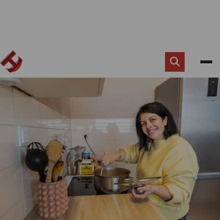
Zoek
knop