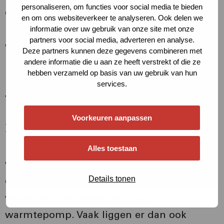
personaliseren, om functies voor social media te bieden
de huizen voor verwarming en warm
en om ons websiteverkeer te analyseren. Ook delen we
kraanwater. In de woning zelf hangt een
informatie over uw gebruik van onze site met onze
partners voor social media, adverteren en analyse.
warmte-afleverset die aangesloten is op die
Deze partners kunnen deze gegevens combineren met
buizen en op de radiatoren in de woning. In
andere informatie die u aan ze heeft verstrekt of die ze
hebben verzameld op basis van uw gebruik van hun
Rotterdam worden warmtenetten vaak
services.
verwarmd met restwarmte uit de haven.
Voorkeuren aanpassen
Elektrisch verwarmen
Elektrisch verwarmen betekent dat de
Alles toestaan
woning geheel elektrisch verwarmd wordt,
Details tonen
en dus geen aardgas meer heeft. Het huis
wordt dan verwarmd met een
warmtepomp. Vaak liggen er dan ook