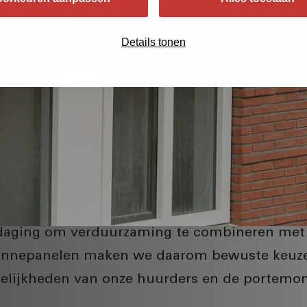
Details tonen
tdaging om verduurzaming te combineren met 
zonnepanelen maken we daarom bewuste keuzes
elijkheden van onze huurders en de portemo