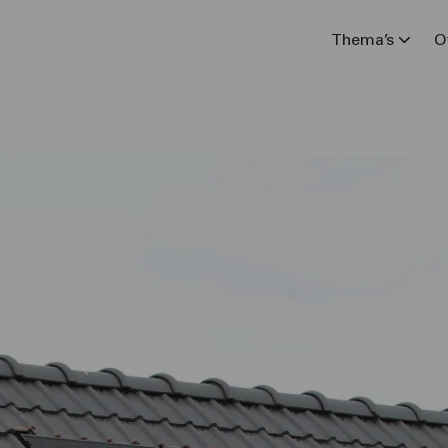
Thema’s
O