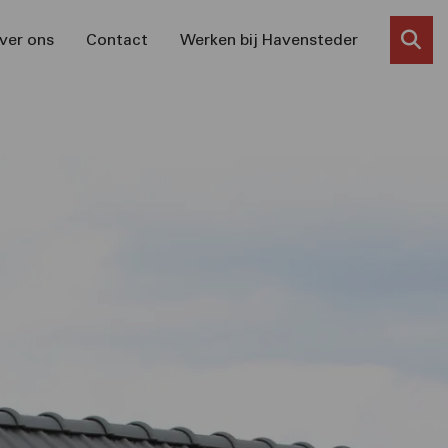
ver ons
Contact
Werken bij Havensteder
Zoe
kno