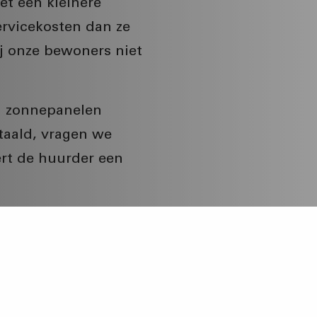
et een kleinere
rvicekosten dan ze
j onze bewoners niet
el zonnepanelen
taald, vragen we
ert de huurder een
 verwerkt in de
wek van energie