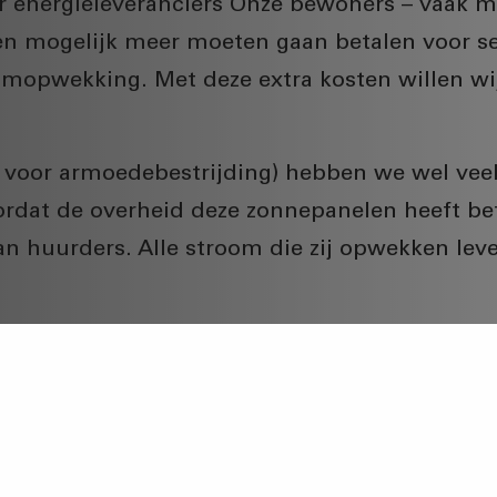
r energieleveranciers Onze bewoners – vaak m
n mogelijk meer moeten gaan betalen voor se
omopwekking. Met deze extra kosten willen wi
e voor armoedebestrijding) hebben we wel ve
rdat de overheid deze zonnepanelen heeft be
an huurders. Alle stroom die zij opwekken lev
ingen
en plaatsen we wel zonnepanelen en deze zijn
n we de eisen uit het Bouwbesluit, waarbij op