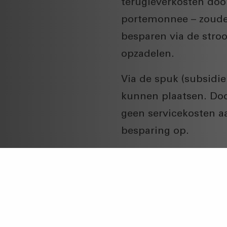
terugleverkosten doo
portemonnee – zoude
besparen via de stro
opzadelen.
Via de spuk (subsidi
kunnen plaatsen. Doo
geen servicekosten a
besparing op.
Nieuwbouwwon
Bij nieuwbouwproject
huurprijs. Hier volge
verplicht is.