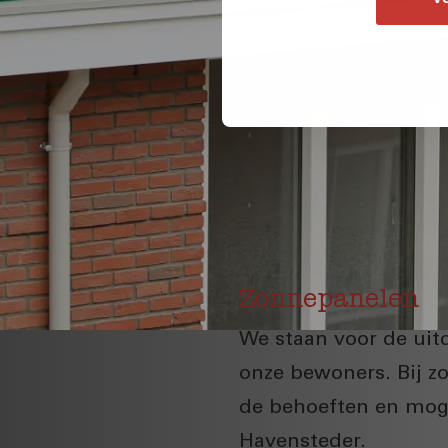
Zonnepanelen
We staan voor de ui
onze bewoners. Bij 
de behoeften en mog
Havensteder.