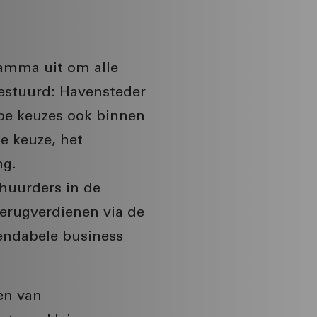
amma uit om alle
gestuurd: Havensteder
pe keuzes ook binnen
te keuze, het
ng.
huurders in de
terugverdienen via de
endabele business
en van