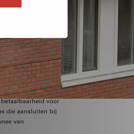
betaalbaarheid voor
 die aansluiten bij
nnee van