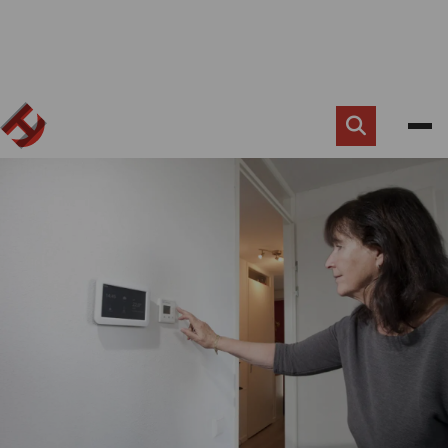
Zoek
knop