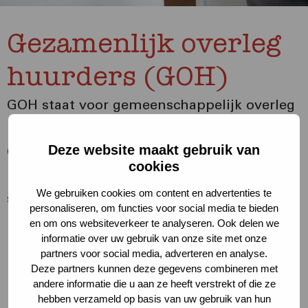
Gezamenlijk overleg
huurders (GOH)
GOH staat voor gemeenschappelijk overleg
huurdersorganisaties Rotterdam. Bij het
Deze website maakt gebruik van
GOH zijn diverse huurdersorganisaties in
cookies
Rotterdam en omstreken aangesloten. In
We gebruiken cookies om content en advertenties te
specifieke gevallen wordt een afvaardiging
personaliseren, om functies voor social media te bieden
benoemd om in het belang van de
en om ons websiteverkeer te analyseren. Ook delen we
informatie over uw gebruik van onze site met onze
huurdersorganisaties aan tafel te zitten.
partners voor social media, adverteren en analyse.
Deze partners kunnen deze gegevens combineren met
Bij het GOH zijn aangesloten de
andere informatie die u aan ze heeft verstrekt of die ze
hebben verzameld op basis van uw gebruik van hun
klantenraad Woonstad, huurdersplatform