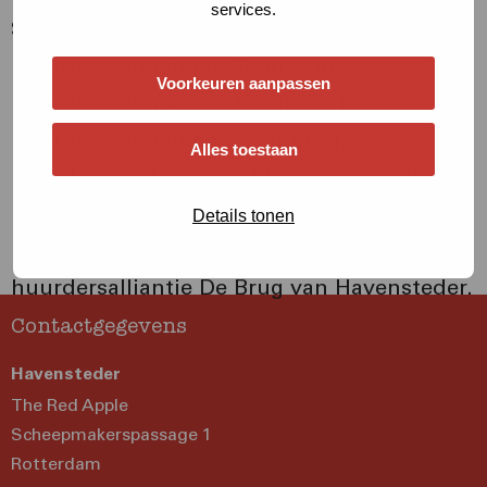
services.
SOR, huurdersraad Hef Wonen,
huurdersvereniging Woonbron,
Voorkeuren aanpassen
huurdersvereniging HoudtZicht,
huurdersvereniging Rozenburg,
Alles toestaan
huurdersplatform 110-Morgen, stichting
Huurdersbelangen MaasWonen, stichting
Details tonen
Huurdersorganisatie Progressie en
huurdersalliantie De Brug van Havensteder.
Contactgegevens
Havensteder
The Red Apple
Scheepmakerspassage 1
Rotterdam