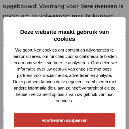
opgebouwd. Voorrang voor deze mensen is
nodig om ze volwaardig mee te kunnen
laten doen in onze samenleving.
Deze website maakt gebruik van
Statushouders zijn nieuwe Nederlanders op
cookies
zoek naar een veilig thuis.
We gebruiken cookies om content en advertenties te
personaliseren, om functies voor social media te bieden
Wegnemen urgentie veroorzaakt
en om ons websiteverkeer te analyseren. Ook delen we
informatie over uw gebruik van onze site met onze
schrijnende situaties
partners voor social media, adverteren en analyse.
Met het wegnemen van de urgentie
Deze partners kunnen deze gegevens combineren met
andere informatie die u aan ze heeft verstrekt of die ze
moeten statushouders zich inschrijven als
hebben verzameld op basis van uw gebruik van hun
regulier woningzoekende. Dat kunnen zij in
services.
de praktijk pas doen na afronding van de
asielprocedure. Die duurt gemiddeld twee
Voorkeuren aanpassen