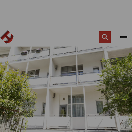
Zoek
knop